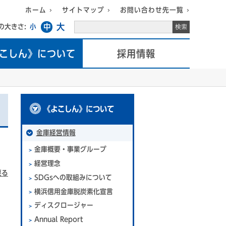
ホーム
サイトマップ
お問い合わせ先一覧
大
中
の大きさ:
小
こしん》について
採用情報
《よこしん》について
金庫経営情報
金庫概要・事業グループ
経営理念
戻る
SDGsへの取組みについて
横浜信用金庫脱炭素化宣言
ディスクロージャー
Annual Report