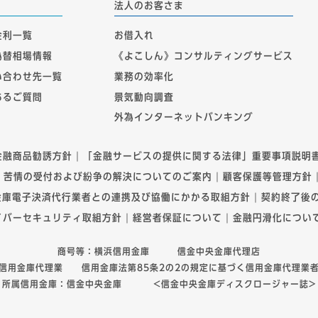
法人のお客さま
金利一覧
お借入れ
為替相場情報
《よこしん》コンサルティングサービス
い合わせ先一覧
業務の効率化
あるご質問
景気動向調査
外為インターネットバンキング
金融商品勧誘方針
「金融サービスの提供に関する法律」重要事項説明
苦情の受付および紛争の解決についてのご案内
顧客保護等管理方針
金庫電子決済代行業者との連携及び協働にかかる取組方針
契約終了後
イバーセキュリティ取組方針
経営者保証について
金融円滑化につい
商号等：横浜信用金庫 信金中央金庫代理店
信用金庫代理業 信用金庫法第85条2の2の規定に基づく信用金庫代理業
所属信用金庫：信金中央金庫
<信金中央金庫ディスクロージャー誌>