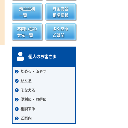
預金金利
外国為替
一覧
相場情報
お問い合わ
よくある
せ先一覧
ご質問
個人のお客さま
ためる・ふやす
かりる
そなえる
便利に・お得に
相談する
ご案内