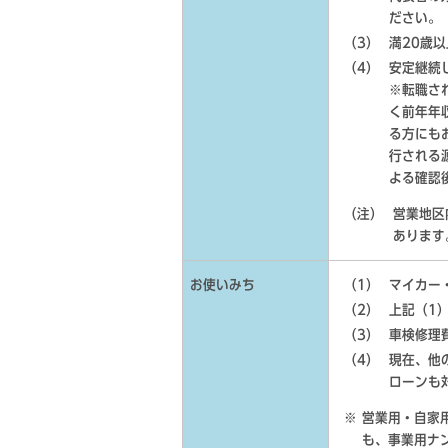
ださい。
（3）
満20歳
（4）
安定継続
※転職さ
く前年年
る方にも
行される
よる確認
（注）
営業地区
あります
お使いみち
（1）
マイカー
（2）
上記（1
（3）
車検修理
（4）
現在、他
ローンも
営業用・自家
も、事業用ナ