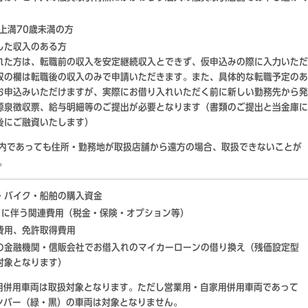
以上満70歳未満の方
した収入のある方
れた方は、転職前の収入を安定継続収入とできず、仮申込みの際に入力いただ
収の欄は転職後の収入のみで申請いただきます。また、具体的な転職予定のあ
お申込みいただけますが、実際にお借り入れいただく前に新しい勤務先から発
源泉徴収票、給与明細等のご提出が必要となります（書類のご提出と当金庫に
後にご融資いたします）
内であっても住所・勤務地が取扱店舗から遠方の場合、取扱できないことが
。
・バイク・船舶の購入資金
）に伴う関連費用（税金・保険・オプション等）
費用、免許取得費用
の金融機関・信販会社でお借入れのマイカーローンの借り換え（残価設定型
対象となります）
用併用車両は取扱対象となります。ただし営業用・自家用併用車両であって
ンバー（緑・黒）の車両は対象となりません。