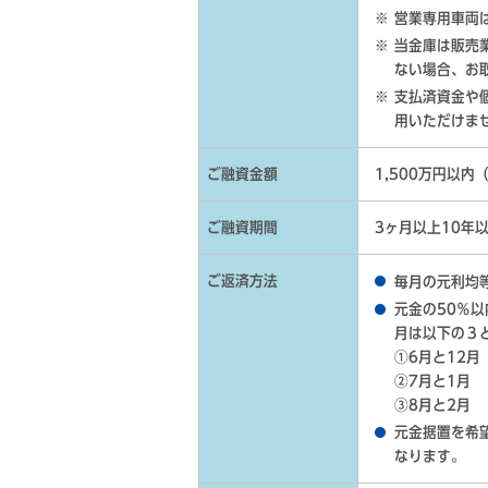
営業専用車両
当金庫は販売
ない場合、お
支払済資金や
用いただけま
ご融資金額
1,500万円以内
ご融資期間
3ヶ月以上10年
ご返済方法
毎月の元利均
元金の50％
月は以下の３
①6月と12月
②7月と1月
③8月と2月
元金据置を希
なります。