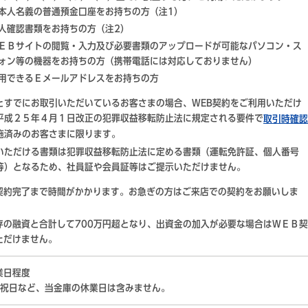
本人名義の普通預金口座をお持ちの方（注1）
人確認書類をお持ちの方（注2）
ＥＢサイトの閲覧・入力及び必要書類のアップロードが可能なパソコン・ス
ォン等の機器をお持ちの方（携帯電話には対応しておりません）
用できるＥメールアドレスをお持ちの方
とすでにお取引いただいているお客さまの場合、WEB契約をご利用いただけ
平成２５年４月１日改正の犯罪収益移転防止法に規定される要件で
取引時確認
施済みのお客さまに限ります。
いただける書類は犯罪収益移転防止法に定める書類（運転免許証、個人番号
等）となるため、社員証や会員証等はご提示いただけません。
契約完了まで時間がかかります。お急ぎの方はご来店での契約をお願いしま
存の融資と合計して700万円超となり、出資金の加入が必要な場合はＷＥＢ契
ただけません。
業日程度
祝日など、当金庫の休業日は含みません。