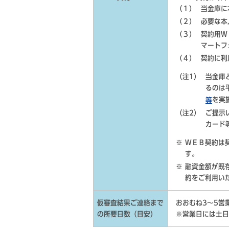
（１）
当金庫に
（２）
必要な本
（３）
契約用Ｗ
マートフ
（４）
契約に利
（注1）
当金庫
るのは
を実
等
（注2）
ご提示
カード
ＷＥＢ契約は
す。
融資金額が既
約をご利用い
仮審査結果ご連絡まで
おおむね3～5営
の所要日数（目安）
※営業日には土日