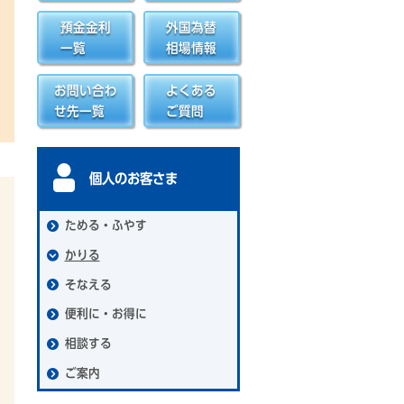
預金金利
外国為替
一覧
相場情報
お問い合わ
よくある
せ先一覧
ご質問
個人のお客さま
ためる・ふやす
かりる
そなえる
便利に・お得に
相談する
ご案内