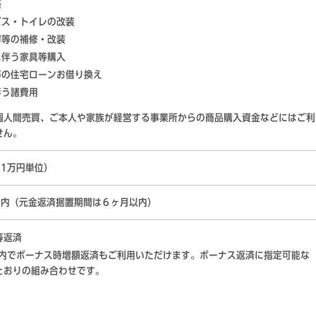
築
バス・トイレの改装
塀等の補修・改装
に伴う家具等購入
等の住宅ローンお借り換え
伴う諸費用
個人間売買、ご本人や家族が経営する事業所からの商品購入資金などにはご利
せん。
（1万円単位）
以内（元金返済据置期間は６ヶ月以内）
等返済
以内でボーナス時増額返済もご利用いただけます。ボーナス返済に指定可能な
とおりの組み合わせです。