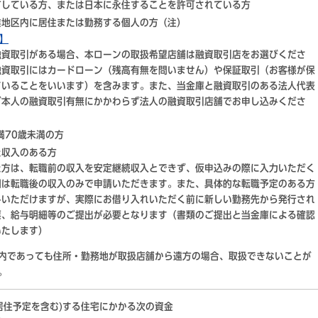
有している方、または日本に永住することを許可されている方
業地区内に居住または勤務する個人の方（注）
 】
融資取引がある場合、本ローンの取扱希望店舗は融資取引店をお選びくださ
融資取引にはカードローン（残高有無を問いません）や保証取引（お客様が保
ていることをいいます）を含みます。また、当金庫と融資取引のある法人代表
ご本人の融資取引有無にかかわらず法人の融資取引店舗でお申し込みくださ
満70歳未満の方
た収入のある方
た方は、転職前の収入を安定継続収入とできず、仮申込みの際に入力いただく
欄は転職後の収入のみで申請いただきます。また、具体的な転職予定のある方
みいただけますが、実際にお借り入れいただく前に新しい勤務先から発行され
票、給与明細等のご提出が必要となります（書類のご提出と当金庫による確認
いたします）
内であっても住所・勤務地が取扱店舗から遠方の場合、取扱できないことが
。
居住予定を含む)する住宅にかかる次の資金