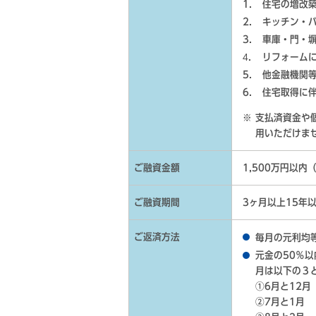
住宅の増改
キッチン・
車庫・門・
リフォーム
他金融機関
住宅取得に
支払済資金や
用いただけま
ご融資金額
1,500万円以内
ご融資期間
3ヶ月以上15年
ご返済方法
毎月の元利均
元金の50％
月は以下の３
①6月と12月
②7月と1月