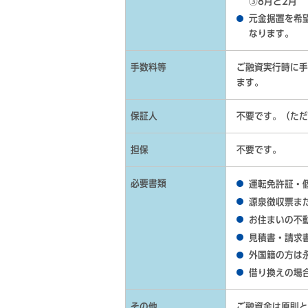
③8月と2月
元金据置を希
なります。
手数料等
ご融資実行時に手
ます。
保証人
不要です。（ただ
担保
不要です。
必要書類
運転免許証・
源泉徴収票ま
お住まいの不
見積書・請求書
外国籍の方は
借り換えの場
その他
ご融資金は原則と