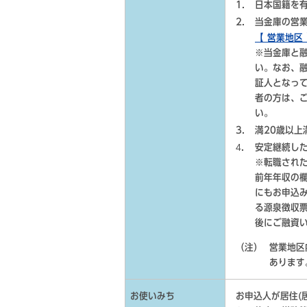
日本国籍を
当金庫の営
【 営業地区
※当金庫と
い。なお、
証人となっ
者の方は、
い。
満20歳以上
安定継続し
※転職され
前年年収の
にもお申込
る源泉徴収
後にご融資
（注）
営業地区
あります
お使いみち
お申込人が居住(