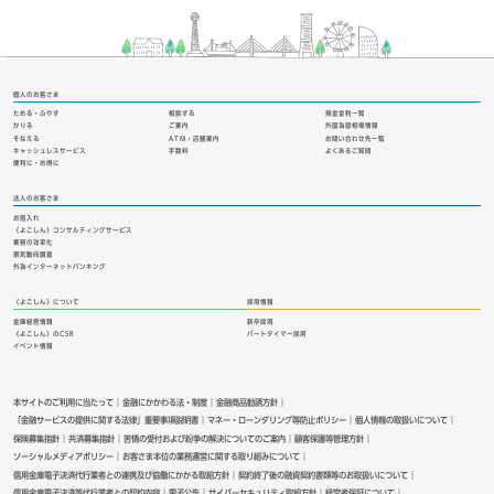
個人のお客さま
ためる・ふやす
相談する
預金金利一覧
かりる
ご案内
外国為替相場情報
そなえる
ATM・店舗案内
お問い合わせ先一覧
キャッシュレスサービス
手数料
よくあるご質問
便利に・お得に
法人のお客さま
お借入れ
《よこしん》コンサルティングサービス
業務の効率化
景気動向調査
外為インターネットバンキング
《よこしん》について
採用情報
金庫経営情報
新卒採用
《よこしん》のCSR
パートタイマー採用
イベント情報
本サイトのご利用に当たって
金融にかかわる法・制度
金融商品勧誘方針
「金融サービスの提供に関する法律」重要事項説明書
マネー・ローンダリング等防止ポリシー
個人情報の取扱いについて
保険募集指針
共済募集指針
苦情の受付および紛争の解決についてのご案内
顧客保護等管理方針
ソーシャルメディアポリシー
お客さま本位の業務運営に関する取り組みについて
信用金庫電子決済代行業者との連携及び協働にかかる取組方針
契約終了後の融資契約書類等のお取扱いについて
信用金庫電子決済等代行業者との契約内容
電子公告
サイバーセキュリティ取組方針
経営者保証について