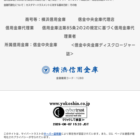
金融円滑化について
カスタマーハラスメントに対する基本方針
その他
商号等：横浜信用金庫 信金中央金庫代理店
信用金庫代理業 信用金庫法第85条2の2の規定に基づく信用金庫代
理業者
所属信用金庫：信金中央金庫
<信金中央金庫ディスクロージャー
誌>
金融機関コード：1280
このサイトは、サイバートラストの
により実在性が認証されています。また、SSL ページは通信が暗
サーバー証明書
号化されプライバシーが守られています。